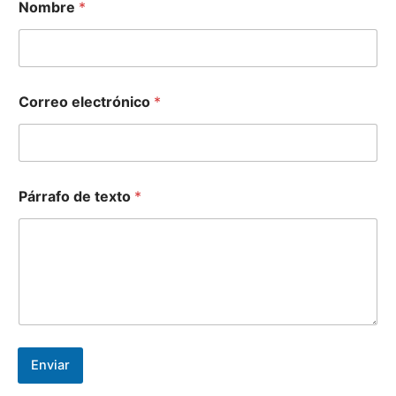
Nombre
*
o
r
r
e
o
P
Correo electrónico
*
á
r
r
a
f
o
Párrafo de texto
*
*
Enviar