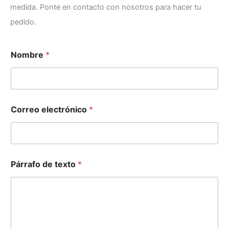
medida. Ponte en contacto con nosotros para hacer tu
pedido.
e
Nombre
*
l
e
c
t
r
ó
Correo electrónico
*
n
i
c
o
d
e
Párrafo de texto
*
*