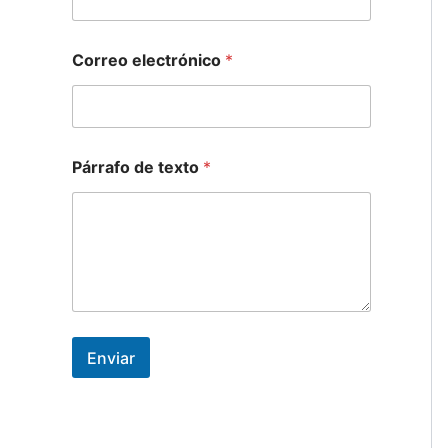
t
o
*
Correo electrónico
*
Párrafo de texto
*
Enviar