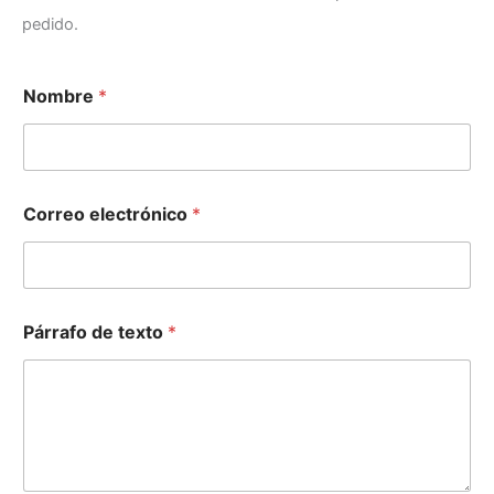
pedido.
Nombre
*
Correo electrónico
*
N
Párrafo de texto
*
o
m
b
r
e
t
e
x