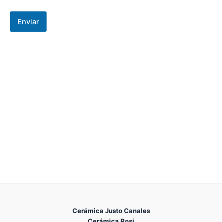
t
o
Enviar
*
Cerámica Justo Canales
Cerámica Rosi