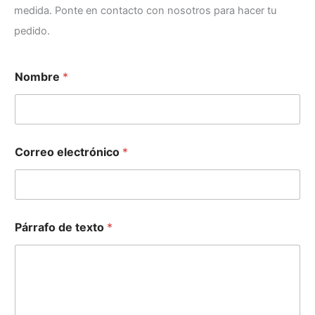
medida. Ponte en contacto con nosotros para hacer tu
pedido.
e
Nombre
*
l
e
c
t
r
ó
Correo electrónico
*
n
i
c
o
C
o
Párrafo de texto
*
r
r
e
o
e
l