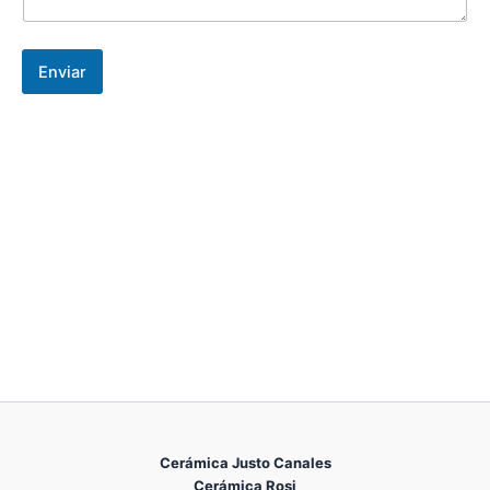
e
c
t
r
Enviar
ó
n
i
c
o
Cerámica Justo Canales
Cerámica Rosi