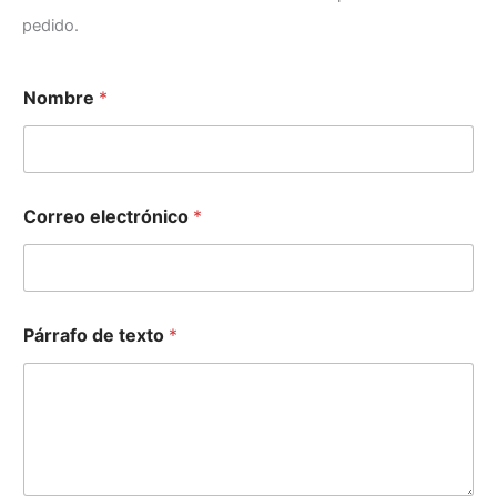
pedido.
Nombre
*
e
Correo electrónico
*
l
e
c
t
r
ó
Párrafo de texto
*
n
i
c
o
C
o
r
r