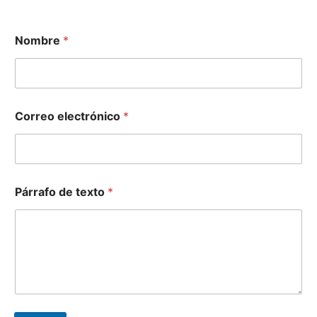
Nombre
*
Correo electrónico
*
*
Párrafo de texto
*
t
e
x
t
o
*