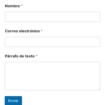
Nombre
*
Correo electrónico
*
*
Párrafo de texto
*
t
e
x
t
o
*
Enviar