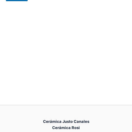
e
x
t
o
Cerámica Justo Canales
Cerámica Rosi