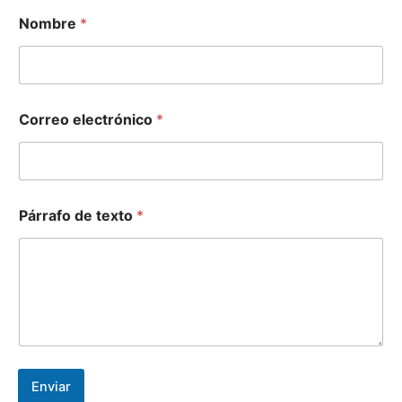
Nombre
*
Correo electrónico
*
t
Párrafo de texto
*
e
x
t
o
N
o
m
b
r
e
Enviar
t