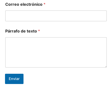
N
Correo electrónico
*
o
m
b
r
e
*
Párrafo de texto
*
*
Enviar