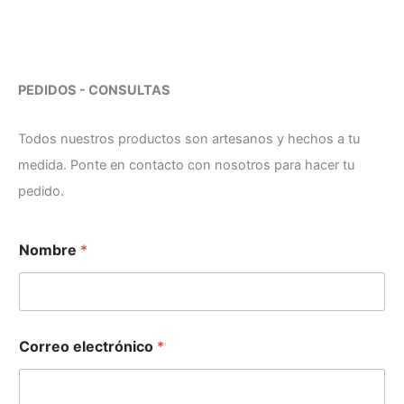
PEDIDOS - CONSULTAS
Todos nuestros productos son artesanos y hechos a tu
medida. Ponte en contacto con nosotros para hacer tu
pedido.
e
Nombre
*
l
e
c
t
r
ó
Correo electrónico
*
n
i
c