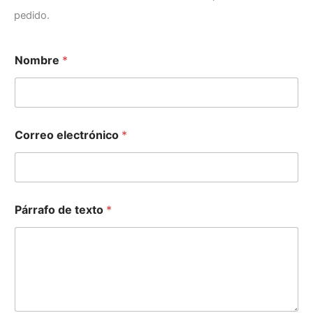
pedido.
Nombre
*
*
Correo electrónico
*
N
o
m
b
r
e
Párrafo de texto
*
e
l
e
c
t
r
ó
n