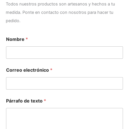
Todos nuestros productos son artesanos y hechos a tu
medida. Ponte en contacto con nosotros para hacer tu
pedido.
P
Nombre
*
á
r
r
a
f
o
Correo electrónico
*
P
á
r
r
a
f
Párrafo de texto
*
o
*