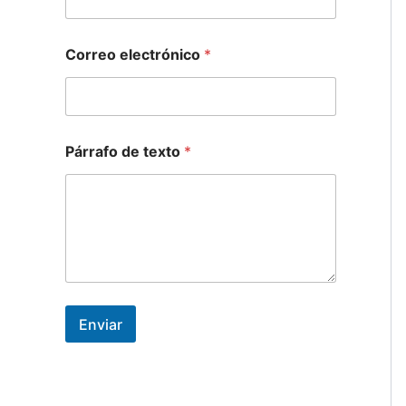
e
x
t
Correo electrónico
*
o
Párrafo de texto
*
Enviar